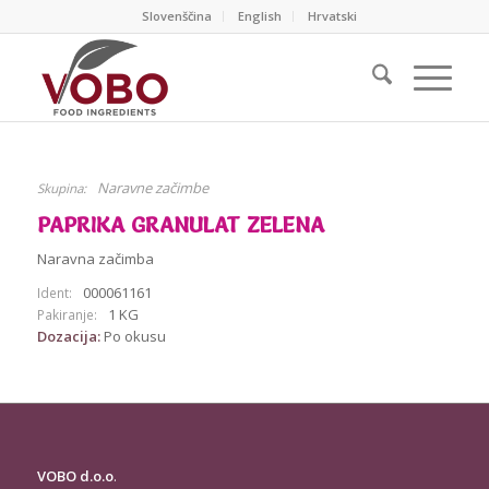
Slovenščina
English
Hrvatski
Naravne začimbe
Skupina:
PAPRIKA GRANULAT ZELENA
Naravna začimba
000061161
Ident:
1 KG
Pakiranje:
Dozacija:
Po okusu
VOBO d.o.o
.