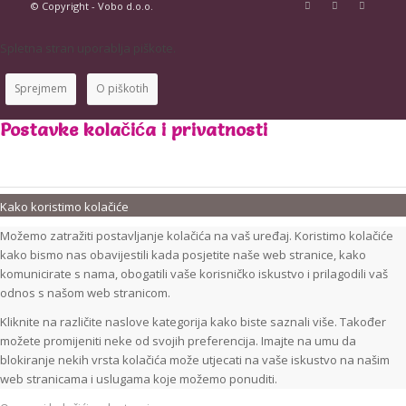
© Copyright - Vobo d.o.o.
Spletna stran uporablja piškote.
Sprejmem
O piškotih
Postavke kolačića i privatnosti
Kako koristimo kolačiće
Možemo zatražiti postavljanje kolačića na vaš uređaj. Koristimo kolačiće
kako bismo nas obavijestili kada posjetite naše web stranice, kako
komunicirate s nama, obogatili vaše korisničko iskustvo i prilagodili vaš
odnos s našom web stranicom.
Kliknite na različite naslove kategorija kako biste saznali više. Također
možete promijeniti neke od svojih preferencija. Imajte na umu da
blokiranje nekih vrsta kolačića može utjecati na vaše iskustvo na našim
web stranicama i uslugama koje možemo ponuditi.