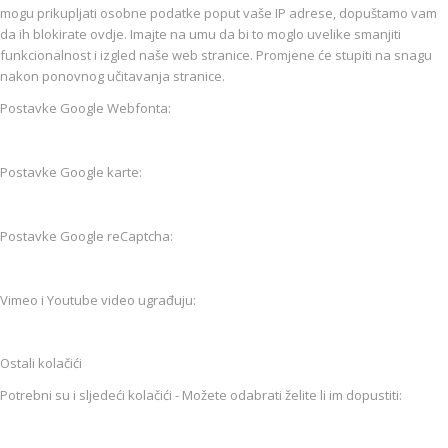
mogu prikupljati osobne podatke poput vaše IP adrese, dopuštamo vam
da ih blokirate ovdje. Imajte na umu da bi to moglo uvelike smanjiti
funkcionalnost i izgled naše web stranice. Promjene će stupiti na snagu
nakon ponovnog učitavanja stranice.
Postavke Google Webfonta:
Postavke Google karte:
Postavke Google reCaptcha:
Vimeo i Youtube video ugrađuju:
Ostali kolačići
Potrebni su i sljedeći kolačići - Možete odabrati želite li im dopustiti: