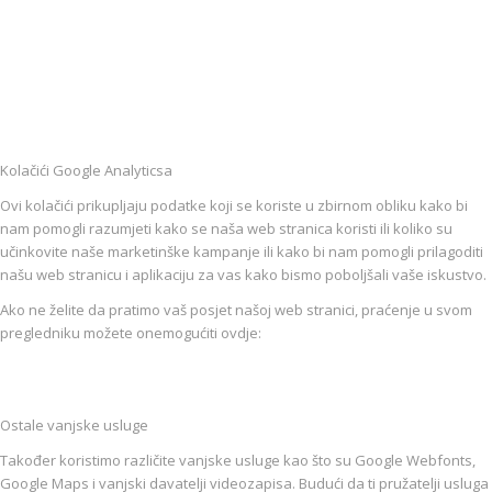
Kolačići Google Analyticsa
Ovi kolačići prikupljaju podatke koji se koriste u zbirnom obliku kako bi
nam pomogli razumjeti kako se naša web stranica koristi ili koliko su
učinkovite naše marketinške kampanje ili kako bi nam pomogli prilagoditi
našu web stranicu i aplikaciju za vas kako bismo poboljšali vaše iskustvo.
Ako ne želite da pratimo vaš posjet našoj web stranici, praćenje u svom
pregledniku možete onemogućiti ovdje:
Ostale vanjske usluge
Također koristimo različite vanjske usluge kao što su Google Webfonts,
Google Maps i vanjski davatelji videozapisa. Budući da ti pružatelji usluga