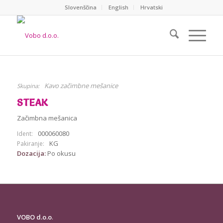
Slovenščina
English
Hrvatski
Kavo začimbne mešanice
Skupina:
STEAK
Začimbna mešanica
000060080
Ident:
KG
Pakiranje:
Dozacija:
Po okusu
VOBO d.o.o
.