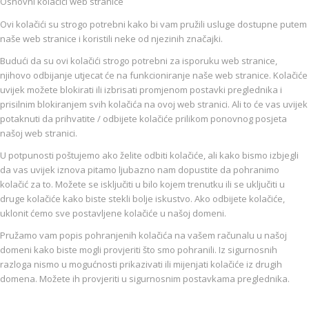
Osnovni kolačići web stranice
Ovi kolačići su strogo potrebni kako bi vam pružili usluge dostupne putem
naše web stranice i koristili neke od njezinih značajki.
Budući da su ovi kolačići strogo potrebni za isporuku web stranice,
njihovo odbijanje utjecat će na funkcioniranje naše web stranice. Kolačiće
uvijek možete blokirati ili izbrisati promjenom postavki preglednika i
prisilnim blokiranjem svih kolačića na ovoj web stranici. Ali to će vas uvijek
potaknuti da prihvatite / odbijete kolačiće prilikom ponovnog posjeta
našoj web stranici.
U potpunosti poštujemo ako želite odbiti kolačiće, ali kako bismo izbjegli
da vas uvijek iznova pitamo ljubazno nam dopustite da pohranimo
kolačić za to. Možete se isključiti u bilo kojem trenutku ili se uključiti u
druge kolačiće kako biste stekli bolje iskustvo. Ako odbijete kolačiće,
uklonit ćemo sve postavljene kolačiće u našoj domeni.
Pružamo vam popis pohranjenih kolačića na vašem računalu u našoj
domeni kako biste mogli provjeriti što smo pohranili. Iz sigurnosnih
razloga nismo u mogućnosti prikazivati ili mijenjati kolačiće iz drugih
domena. Možete ih provjeriti u sigurnosnim postavkama preglednika.