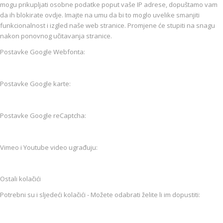
mogu prikupljati osobne podatke poput vaše IP adrese, dopuštamo vam
da ih blokirate ovdje. Imajte na umu da bi to moglo uvelike smanjiti
funkcionalnost i izgled naše web stranice. Promjene će stupiti na snagu
nakon ponovnog učitavanja stranice.
Postavke Google Webfonta:
Postavke Google karte:
Postavke Google reCaptcha:
Vimeo i Youtube video ugrađuju:
Ostali kolačići
Potrebni su i sljedeći kolačići - Možete odabrati želite li im dopustiti: