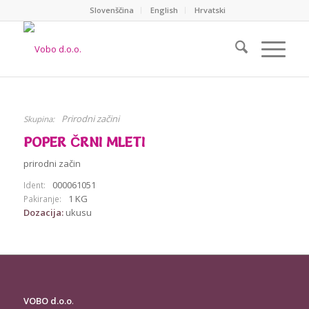
Slovenščina
English
Hrvatski
Prirodni začini
Skupina:
POPER ČRNI MLETI
prirodni začin
000061051
Ident:
1 KG
Pakiranje:
Dozacija:
ukusu
VOBO d.o.o
.