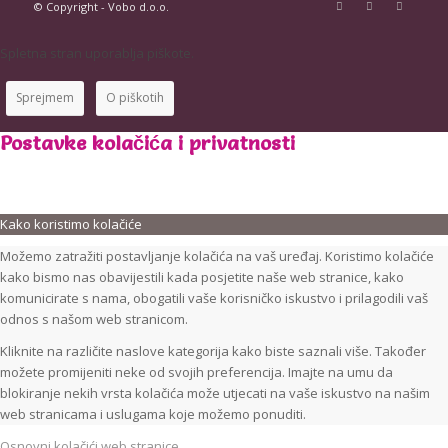
© Copyright - Vobo d.o.o.
Spletna stran uporablja piškote.
Sprejmem
O piškotih
Postavke kolačića i privatnosti
Kako koristimo kolačiće
Možemo zatražiti postavljanje kolačića na vaš uređaj. Koristimo kolačiće
kako bismo nas obavijestili kada posjetite naše web stranice, kako
komunicirate s nama, obogatili vaše korisničko iskustvo i prilagodili vaš
odnos s našom web stranicom.
Kliknite na različite naslove kategorija kako biste saznali više. Također
možete promijeniti neke od svojih preferencija. Imajte na umu da
blokiranje nekih vrsta kolačića može utjecati na vaše iskustvo na našim
web stranicama i uslugama koje možemo ponuditi.
Osnovni kolačići web stranice