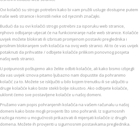
Ovi kolačići su strogo potrebni kako bi vam pružili usluge dostupne putem
naše web stranice i koristili neke od njezinih značajki.
Budući da su ovi kolačići strogo potrebni za isporuku web stranice,
njihovo odbijanje utjecat će na funkcioniranje naše web stranice. Kolačiće
uvijek možete blokirati ili izbrisati promjenom postavki preglednika i
prisilnim blokiranjem svih kolačića na ovoj web stranici. Ali to će vas uvijek
potaknuti da prihvatite / odbijete kolačiće prilikom ponovnog posjeta
našoj web stranici.
U potpunosti poštujemo ako želite odbiti kolačiće, ali kako bismo izbjegli
da vas uvijek iznova pitamo ljubazno nam dopustite da pohranimo
kolačić za to. Možete se isključiti u bilo kojem trenutku ili se uključiti u
druge kolačiće kako biste stekli bolje iskustvo. Ako odbijete kolačiće,
uklonit ćemo sve postavljene kolačiće u našoj domeni.
Pružamo vam popis pohranjenih kolačića na vašem računalu u našoj
domeni kako biste mogli provjeriti što smo pohranili. Iz sigurnosnih
razloga nismo u mogućnosti prikazivati ili mijenjati kolačiće iz drugih
domena. Možete ih provjeriti u sigurnosnim postavkama preglednika.