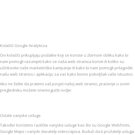
Kolačići Google Analyticsa
Ovi kolačići prikupljaju podatke koji se koriste u zbirnom obliku kako bi
nam pomogli razumjeti kako se naša web stranica koristi ili koliko su
učinkovite naše marketinške kampanje ili kako bi nam pomogli prilagoditi
našu web stranicu i aplikaciju za vas kako bismo poboljšali vaše iskustvo.
Ako ne želite da pratimo vaš posjet našoj web stranici, praćenje u svom
pregledniku možete onemogućiti ovdje:
Ostale vanjske usluge
Također koristimo različite vanjske usluge kao što su Google Webfonts,
Google Maps i vanjski davatelji videozapisa. Budući da ti pružatelji usluga