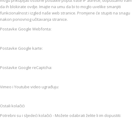
mogu prikupljati osobne podatke poput vaše IP adrese, dopuštamo vam
da ih blokirate ovdje. Imajte na umu da bi to moglo uvelike smanjiti
funkcionalnost i izgled naše web stranice. Promjene će stupiti na snagu
nakon ponovnog učitavanja stranice.
Postavke Google Webfonta:
Postavke Google karte:
Postavke Google reCaptcha:
Vimeo i Youtube video ugrađuju:
Ostali kolačići
Potrebni su i sljedeći kolačići - Možete odabrati želite li im dopustiti: