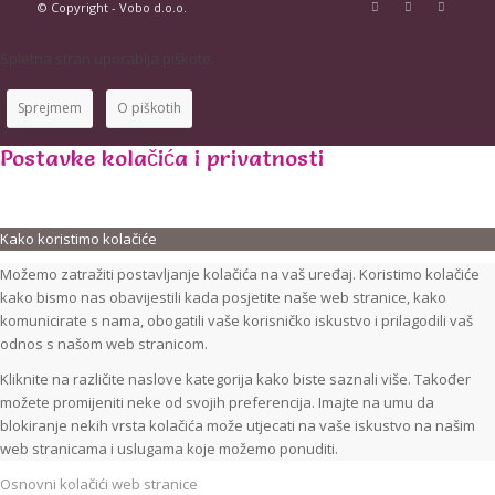
© Copyright - Vobo d.o.o.
Spletna stran uporablja piškote.
Sprejmem
O piškotih
Postavke kolačića i privatnosti
Kako koristimo kolačiće
Možemo zatražiti postavljanje kolačića na vaš uređaj. Koristimo kolačiće
kako bismo nas obavijestili kada posjetite naše web stranice, kako
komunicirate s nama, obogatili vaše korisničko iskustvo i prilagodili vaš
odnos s našom web stranicom.
Kliknite na različite naslove kategorija kako biste saznali više. Također
možete promijeniti neke od svojih preferencija. Imajte na umu da
blokiranje nekih vrsta kolačića može utjecati na vaše iskustvo na našim
web stranicama i uslugama koje možemo ponuditi.
Osnovni kolačići web stranice