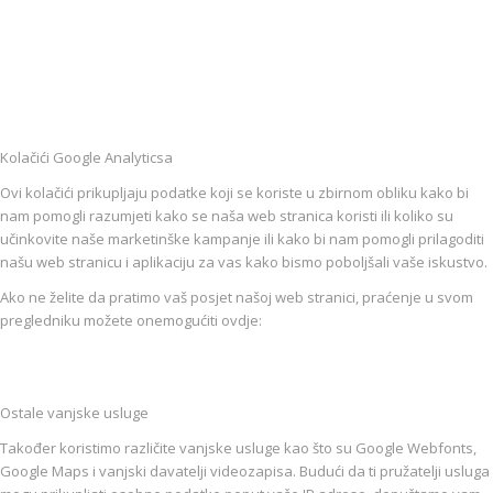
Kolačići Google Analyticsa
Ovi kolačići prikupljaju podatke koji se koriste u zbirnom obliku kako bi
nam pomogli razumjeti kako se naša web stranica koristi ili koliko su
učinkovite naše marketinške kampanje ili kako bi nam pomogli prilagoditi
našu web stranicu i aplikaciju za vas kako bismo poboljšali vaše iskustvo.
Ako ne želite da pratimo vaš posjet našoj web stranici, praćenje u svom
pregledniku možete onemogućiti ovdje:
Ostale vanjske usluge
Također koristimo različite vanjske usluge kao što su Google Webfonts,
Google Maps i vanjski davatelji videozapisa. Budući da ti pružatelji usluga