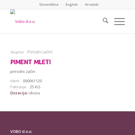
Slovenščina
English
Hrvatski
Prirodni začini
Skupina:
PIMENT MLETI
prirodni začin
000061120
Ident:
25 KG
Pakiranje:
Dozacija:
ukusu
VOBO d.o.o
.