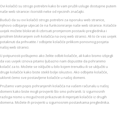
Ovi kolačići su strogo potrebni kako bi vam pružili usluge dostupne putem
naše web stranice i koristili neke od njezinih značajki.
Budući da su ovi kolačići strogo potrebni za isporuku web stranice,
njihovo odbijanje utjecat će na funkcioniranje naše web stranice. Kolačiće
uvijek možete blokirati ili izbrisati promjenom postavki preglednika i
prisilnim blokiranjem svih kolačića na ovoj web stranici. Ali to će vas uvijek
potaknuti da prihvatite / odbijete kolačiće prilikom ponovnog posjeta
našoj web stranici.
U potpunosti poštujemo ako želite odbiti kolačiće, ali kako bismo izbjegli
da vas uvijek iznova pitamo ljubazno nam dopustite da pohranimo
kolačić za to. Možete se isključiti u bilo kojem trenutku ili se uključiti u
druge kolačiće kako biste stekli bolje iskustvo. Ako odbijete kolačiće,
uklonit ćemo sve postavljene kolačiće u našoj domeni.
Pružamo vam popis pohranjenih kolačića na vašem računalu u našoj
domeni kako biste mogli provjeriti što smo pohranili. Iz sigurnosnih
razloga nismo u mogućnosti prikazivati ili mijenjati kolačiće iz drugih
domena. Možete ih provjeriti u sigurnosnim postavkama preglednika.