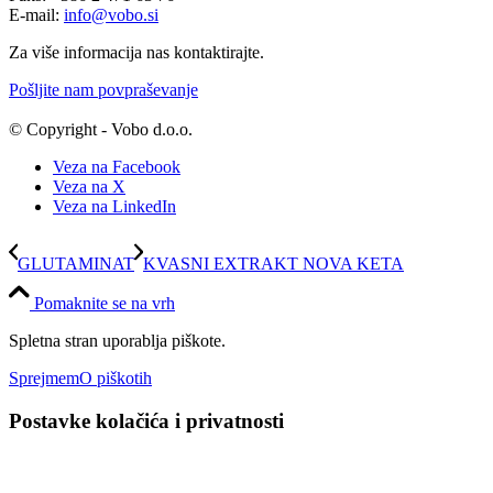
E-mail:
info@vobo.si
Za više informacija nas kontaktirajte.
Pošljite nam povpraševanje
© Copyright - Vobo d.o.o.
Veza na Facebook
Veza na X
Veza na LinkedIn
GLUTAMINAT
KVASNI EXTRAKT NOVA KETA
Pomaknite se na vrh
Spletna stran uporablja piškote.
Sprejmem
O piškotih
Postavke kolačića i privatnosti