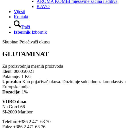
AROMA KOMBI mješavine začina i aditiva
KAVO
Vijesti
Kontakt
Traži
Izbornik
Izbornik
Skupina:
Pojačivači okusa
GLUTAMINAT
Za proizvodnju mesnih proizvoda
Ident:
000050021
Pakiranje:
1 KG
Uporaba:
Kao pojačivač okusa. Doziranje sukladno zakonodavstvu
Europske unije.
Dozacija:
1%
VOBO d.o.o
.
Na Gorci 66
SI-2000 Maribor
Telefon: +386 2 471 63 70
Faks: +386 2 471 63 76