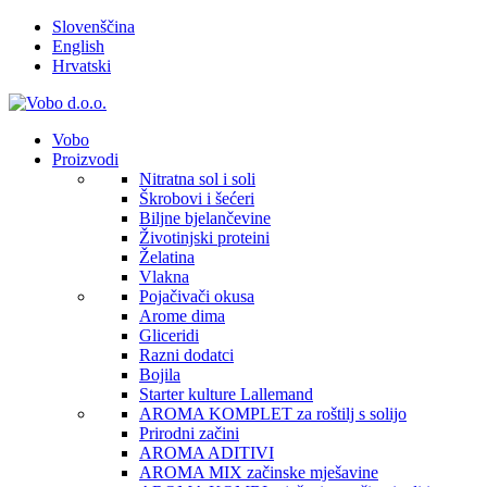
Slovenščina
English
Hrvatski
Vobo
Proizvodi
Nitratna sol i soli
Škrobovi i šećeri
Biljne bjelančevine
Životinjski proteini
Želatina
Vlakna
Pojačivači okusa
Arome dima
Gliceridi
Razni dodatci
Bojila
Starter kulture Lallemand
AROMA KOMPLET za roštilj s solijo
Prirodni začini
AROMA ADITIVI
AROMA MIX začinske mješavine