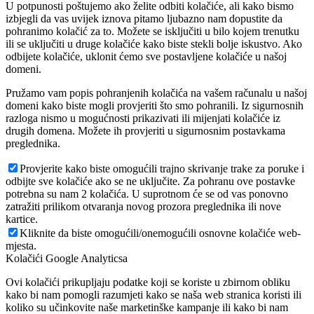
U potpunosti poštujemo ako želite odbiti kolačiće, ali kako bismo
izbjegli da vas uvijek iznova pitamo ljubazno nam dopustite da
pohranimo kolačić za to. Možete se isključiti u bilo kojem trenutku
ili se uključiti u druge kolačiće kako biste stekli bolje iskustvo. Ako
odbijete kolačiće, uklonit ćemo sve postavljene kolačiće u našoj
domeni.
Pružamo vam popis pohranjenih kolačića na vašem računalu u našoj
domeni kako biste mogli provjeriti što smo pohranili. Iz sigurnosnih
razloga nismo u mogućnosti prikazivati ili mijenjati kolačiće iz
drugih domena. Možete ih provjeriti u sigurnosnim postavkama
preglednika.
Provjerite kako biste omogućili trajno skrivanje trake za poruke i
odbijte sve kolačiće ako se ne uključite. Za pohranu ove postavke
potrebna su nam 2 kolačića. U suprotnom će se od vas ponovno
zatražiti prilikom otvaranja novog prozora preglednika ili nove
kartice.
Kliknite da biste omogućili/onemogućili osnovne kolačiće web-
mjesta.
Kolačići Google Analyticsa
Ovi kolačići prikupljaju podatke koji se koriste u zbirnom obliku
kako bi nam pomogli razumjeti kako se naša web stranica koristi ili
koliko su učinkovite naše marketinške kampanje ili kako bi nam