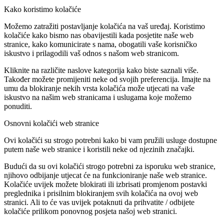
Kako koristimo kolačiće
Možemo zatražiti postavljanje kolačića na vaš uređaj. Koristimo
kolačiće kako bismo nas obavijestili kada posjetite naše web
stranice, kako komunicirate s nama, obogatili vaše korisničko
iskustvo i prilagodili vaš odnos s našom web stranicom.
Kliknite na različite naslove kategorija kako biste saznali više.
Također možete promijeniti neke od svojih preferencija. Imajte na
umu da blokiranje nekih vrsta kolačića može utjecati na vaše
iskustvo na našim web stranicama i uslugama koje možemo
ponuditi.
Osnovni kolačići web stranice
Ovi kolačići su strogo potrebni kako bi vam pružili usluge dostupne
putem naše web stranice i koristili neke od njezinih značajki.
Budući da su ovi kolačići strogo potrebni za isporuku web stranice,
njihovo odbijanje utjecat će na funkcioniranje naše web stranice.
Kolačiće uvijek možete blokirati ili izbrisati promjenom postavki
preglednika i prisilnim blokiranjem svih kolačića na ovoj web
stranici. Ali to će vas uvijek potaknuti da prihvatite / odbijete
kolačiće prilikom ponovnog posjeta našoj web stranici.