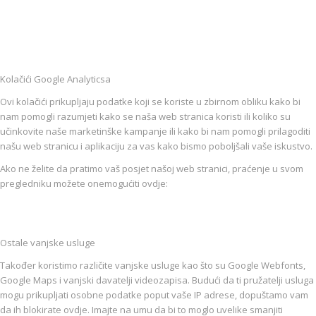
Kolačići Google Analyticsa
Ovi kolačići prikupljaju podatke koji se koriste u zbirnom obliku kako bi
nam pomogli razumjeti kako se naša web stranica koristi ili koliko su
učinkovite naše marketinške kampanje ili kako bi nam pomogli prilagoditi
našu web stranicu i aplikaciju za vas kako bismo poboljšali vaše iskustvo.
Ako ne želite da pratimo vaš posjet našoj web stranici, praćenje u svom
pregledniku možete onemogućiti ovdje:
Ostale vanjske usluge
Također koristimo različite vanjske usluge kao što su Google Webfonts,
Google Maps i vanjski davatelji videozapisa. Budući da ti pružatelji usluga
mogu prikupljati osobne podatke poput vaše IP adrese, dopuštamo vam
da ih blokirate ovdje. Imajte na umu da bi to moglo uvelike smanjiti