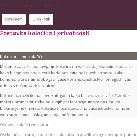
Spletna stran uporablja piškote.
Sprejmem
O piškotih
Postavke kolačića i privatnosti
Kako koristimo kolačiće
Možemo zatražiti postavljanje kolačića na vaš uređaj. Koristimo kolačiće
kako bismo nas obavijestili kada posjetite naše web stranice, kako
komunicirate s nama, obogatili vaše korisničko iskustvo i prilagodili vaš
odnos s našom web stranicom.
Kliknite na različite naslove kategorija kako biste saznali više. Također
možete promijeniti neke od svojih preferencija. Imajte na umu da
blokiranje nekih vrsta kolačića može utjecati na vaše iskustvo na našim
web stranicama i uslugama koje možemo ponuditi.
Osnovni kolačići web stranice
Ovi kolačići su strogo potrebni kako bi vam pružili usluge dostupne putem