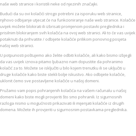
naše web stranice i koristili neke od njezinih značajki.
Budući da su ovi kolačići strogo potrebni za isporuku web stranice,
njihovo odbijanje utjecat će na funkcioniranje naše web stranice. Kolačiće
uvijek možete blokirati ili izbrisati promjenom postavki preglednika i
prisilnim blokiranjem svih kolačića na ovoj web stranici. Ali to će vas uvijek
potaknuti da prihvatite / odbijete kolačiće prilikom ponovnog posjeta
našoj web stranici.
U potpunosti poštujemo ako želite odbiti kolačiće, ali kako bismo izbjegli
da vas uvijek iznova pitamo ljubazno nam dopustite da pohranimo
kolačić za to. Možete se isključiti u bilo kojem trenutku ili se uključiti u
druge kolačiće kako biste stekli bolje iskustvo. Ako odbijete kolačiće,
uklonit ćemo sve postavljene kolačiće u našoj domeni.
Pružamo vam popis pohranjenih kolačića na vašem računalu u našoj
domeni kako biste mogli provjeriti što smo pohranili. Iz sigurnosnih
razloga nismo u mogućnosti prikazivati ili mijenjati kolačiće iz drugih
domena. Možete ih provjeriti u sigurnosnim postavkama preglednika.