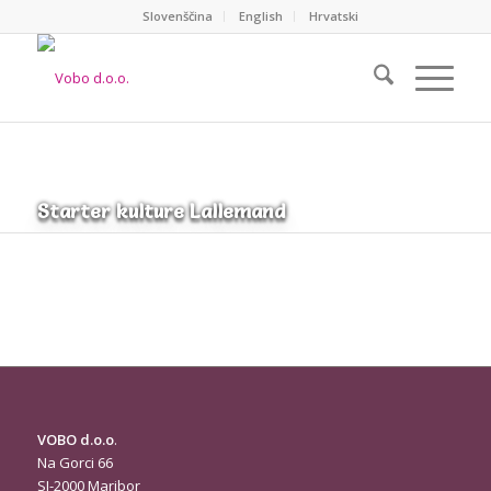
Slovenščina
English
Hrvatski
Starter kulture Lallemand
VOBO d.o.o
.
Na Gorci 66
SI-2000 Maribor