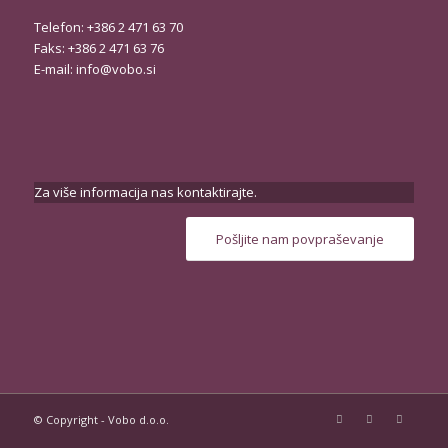
Telefon: +386 2 471 63 70
Faks: +386 2 471 63 76
E-mail:
info@vobo.si
Za više informacija nas kontaktirajte.
Pošljite nam povpraševanje
© Copyright - Vobo d.o.o.